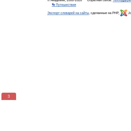
© Академик, 2000-2026
Обратная связь:
Техподдерж
👣 Путешествия
Экспорт словарей на сайты
, сделанные на PHP,
Jo
3