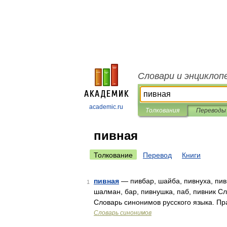
Словари и энциклоп
academic.ru
Толкования
Переводы
пивная
Толкование
Перевод
Книги
пивная
— пивбар, шайба, пивнуха, пив
1
шалман, бар, пивнушка, паб, пивник С
Словарь синонимов русского языка. Пр
Словарь синонимов