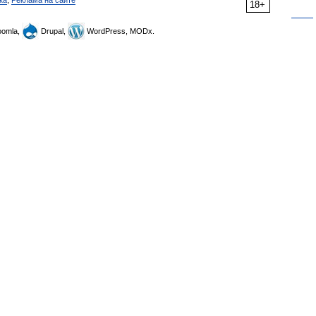
ка
,
Реклама на сайте
18+
omla,
Drupal,
WordPress, MODx.