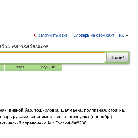
Запомнить сайт
Словарь на свой сайт
RU
едии на Академике
Найти!
Книги
Игры ⚽
няк, пивной бар, тошниловка, шалманка, полпивная, стоячка,
ловарь русских синонимов. пивная пивнушка (пренебр.)
актический справочник. М.: Русский&#8230; …