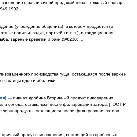
 заведение с распивочной продажей пива. Толковый словарь
1949 1992 …
дение (учреждение общепита), в котором продаётся (и
ртные напитки: водка, портвейн и т. п.), и традиционная
рыба, варёные креветки и раки,&#8230; …
пивоваренного производства гуща, остающаяся после варки и
ит частицы ядер и оболочки …
ия)
— пивная дробина Вторичный продукт пивоварения,
в и солода, оставшихся после фильтрования затора. [ГОСТ Р
е зернопродукты, остающиеся после фильтрования затора.
торичный продукт пивоварения, состоящий из дробленых