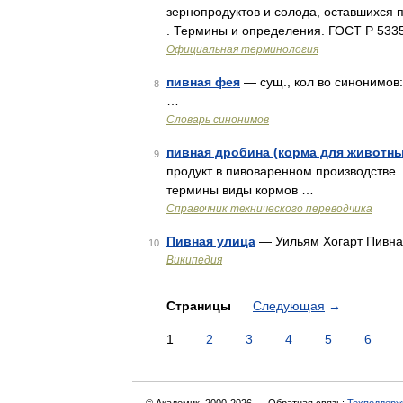
зернопродуктов и солода, оставшихся 
. Термины и определения. ГОСТ Р 5335
Официальная терминология
пивная фея
— сущ., кол во синонимов:
8
…
Словарь синонимов
пивная дробина (корма для животны
9
продукт в пивоваренном производстве
термины виды кормов …
Справочник технического переводчика
Пивная улица
— Уильям Хогарт Пивна
10
Википедия
Страницы
Следующая
→
1
2
3
4
5
6