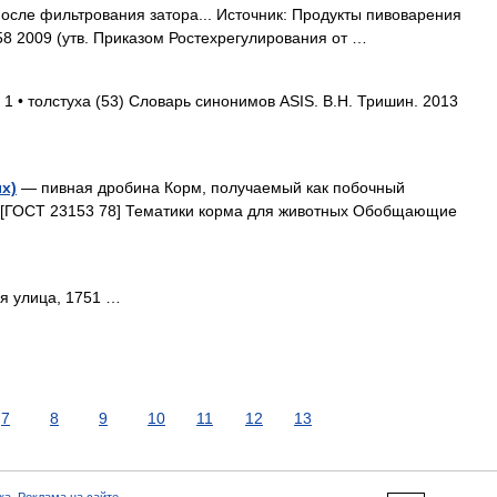
после фильтрования затора... Источник: Продукты пивоварения
8 2009 (утв. Приказом Ростехрегулирования от …
 1 • толстуха (53) Словарь синонимов ASIS. В.Н. Тришин. 2013
х)
— пивная дробина Корм, получаемый как побочный
. [ГОСТ 23153 78] Тематики корма для животных Обобщающие
я улица, 1751 …
7
8
9
10
11
12
13