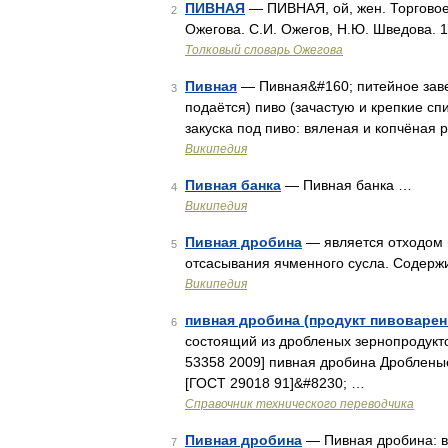
ПИВНАЯ
— ПИВНАЯ, ой, жен. Торговое
2
Ожегова. С.И. Ожегов, Н.Ю. Шведова. 
Толковый словарь Ожегова
Пивная
— Пивная&#160; питейное заве
3
подаётся) пиво (зачастую и крепкие спи
закуска под пиво: вяленая и копчёная 
Википедия
Пивная банка
— Пивная банка …
4
Википедия
Пивная дробина
— является отходом 
5
отсасывания ячменного сусла. Содерж
Википедия
пивная дробина (продукт пивоварен
6
состоящий из дробленых зернопродукто
53358 2009] пивная дробина Дроблены
[ГОСТ 29018 91]&#8230; …
Справочник технического переводчика
Пивная дробина
— Пивная дробина: в
7